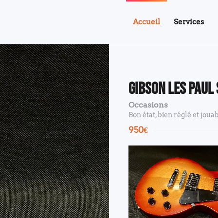
Accueil
Services
Gibson Les Paul
Occasions
Bon état, bien réglé et joua
950€